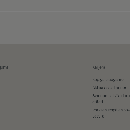
jumi
Karjera
Kopīga izaugsme
Aktuālās vakances
Swecon Latvija darb
stāsti
Prakses iespējas S
Latvija