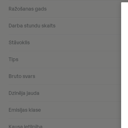
Ražošanas gads
Darba stundu skaits
Stāvoklis
Tips
Bruto svars
Dzinēja jauda
Emisijas klase
Kausa ietilpība