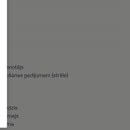
avienotājs
rraušanas gadījumam (strēle)
oslēdzis
oņēmejs
istēma