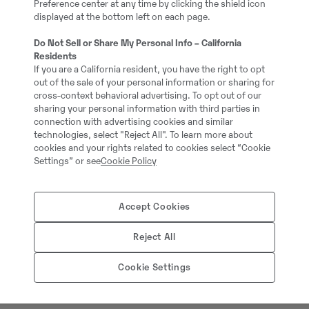
Preference center at any time by clicking the shield icon
displayed at the bottom left on each page.
70.00 cm
Do Not Sell or Share My Personal Info – California
Residents
If you are a California resident, you have the right to opt
0.29 cm
out of the sale of your personal information or sharing for
cross-context behavioral advertising. To opt out of our
sharing your personal information with third parties in
Vilnius
connection with advertising cookies and similar
technologies, select "Reject All". To learn more about
cookies and your rights related to cookies select “Cookie
Auto/hidraulikas ātrais s
Settings” or see
Cookie Policy
aizsargvārsts šļūteņu pā
Gaisa kondicionētājs
Accept Cookies
svēršanas sistēma
AdBlue sistēma
Reject All
uzkares aprīkojuma hidr
Cookie Settings
Akumulatora klemmes n
automātiskā eļļošanas s