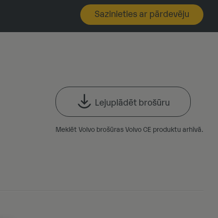
Sazinieties ar pārdevēju
Lejuplādēt brošūru
Meklēt Volvo brošūras Volvo CE produktu arhīvā.