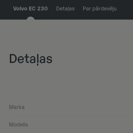
Volvo EC 230
Detaļas
Par pārdevēju
Detaļas
Marka
Modelis