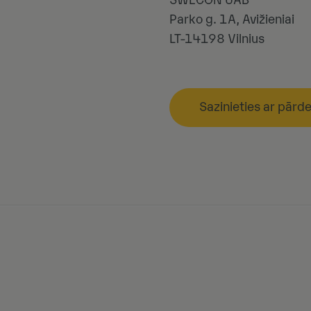
SWECON UAB
Parko g. 1A, Avižieniai
LT-14198
Vilnius
Sazinieties ar pārd