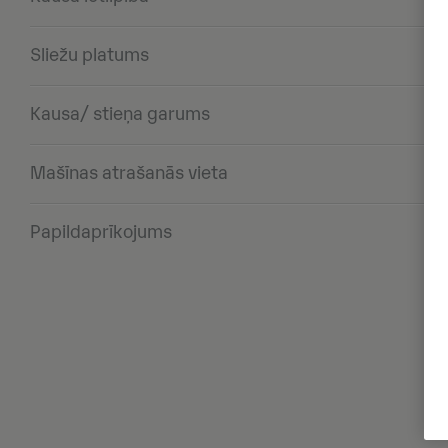
Sliežu platums
Kausa/ stieņa garums
Mašīnas atrašanās vieta
Papildaprīkojums