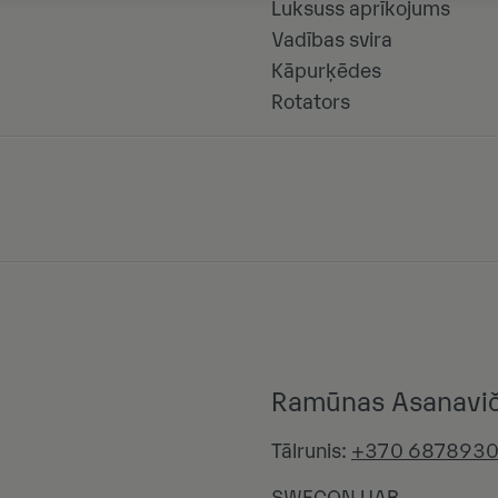
Luksuss aprīkojums
Vadības svira
Kāpurķēdes
Rotators
Ramūnas Asanavič
Tālrunis:
+370 687893