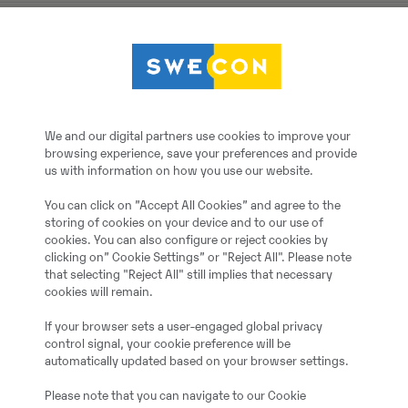
2026
5 h
Jauns
We and our digital partners use cookies to improve your
browsing experience, save your preferences and provide
us with information on how you use our website.
Dīzeļa
You can click on ”Accept All Cookies” and agree to the
storing of cookies on your device and to our use of
cookies. You can also configure or reject cookies by
26145.00 kg
clicking on” Cookie Settings” or "Reject All". Please note
that selecting "Reject All" still implies that necessary
cookies will remain.
175.39 zirgsp.
If your browser sets a user-engaged global privacy
control signal, your cookie preference will be
Fāze V
automatically updated based on your browser settings.
Please note that you can navigate to our Cookie
1200000.00 cm3