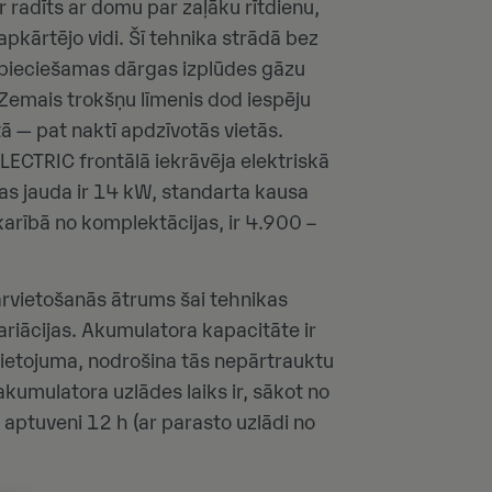
ir radīts ar domu par zaļāku rītdienu,
pkārtējo vidi. Šī tehnika strādā bez
nepieciešamas dārgas izplūdes gāzu
 Zemais trokšņu līmenis dod iespēju
tā — pat naktī apdzīvotās vietās.
ELECTRIC frontālā iekrāvēja elektriskā
kas jauda ir 14 kW, standarta kausa
tkarībā no komplektācijas, ir 4.900 –
rvietošanās ātrums šai tehnikas
ariācijas. Akumulatora kapacitāte ir
lietojuma, nodrošina tās nepārtrauktu
akumulatora uzlādes laiks ir, sākot no
z aptuveni 12 h (ar parasto uzlādi no