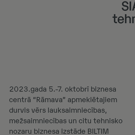
SI
teh
2023.gada 5.-7. oktobrī biznesa
centrā “Rāmava” apmeklētajiem
durvis vērs lauksaimniecības,
mežsaimniecības un citu tehnisko
nozaru biznesa izstāde BILTIM