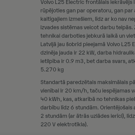
Volvo L25 Electric frontālais iekrāvējs 
rūpējoties gan par operatoru, gan par a
kaitīgajiem izmešiem, līdz ar ko nav 
izvades sistēmas veicot darbu telpās.
tehnikai darboties jebkurā laikā un vie
Latvijā jau šobrīd pieejamā Volvo L25 
dzinēja jauda ir 22 kW, darba hidrauli
ietilpība ir 0.9 m3, bet darba svars, a
5.270 kg
Standartā paredzētais maksimālais pā
vienībai ir 20 km/h, taču iespējamas v
40 kWh, kas, atkarībā no tehnikas pie
darbību līdz 6 stundām. Orientējošais 
2 stundām (ar ātrās uzlādes ierīci), līd
220 V elektrotīkla).