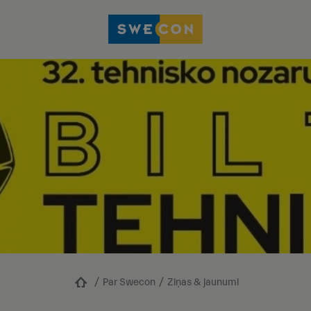
Par Swecon
Ziņas & jaunumi