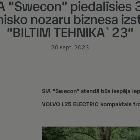
A “Swecon” piedalīsies 
nisko nozaru biznesa izs
“BILTIM TEHNIKA`23“
20 sept. 2023
SIA “Swecon” stendā būs iespēja iep
VOLVO L25 ELECTRIC kompaktais fron