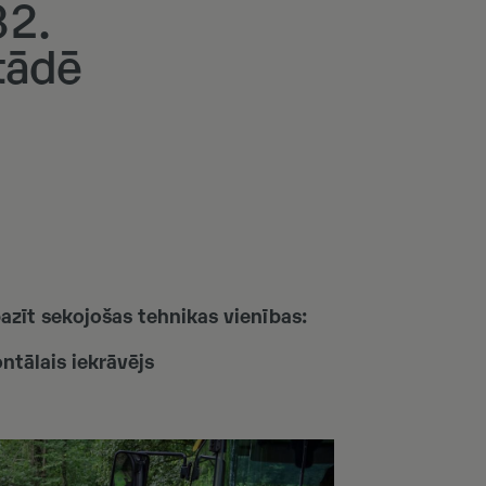
32.
tādē
azīt sekojošas tehnikas vienības:
tālais iekrāvējs