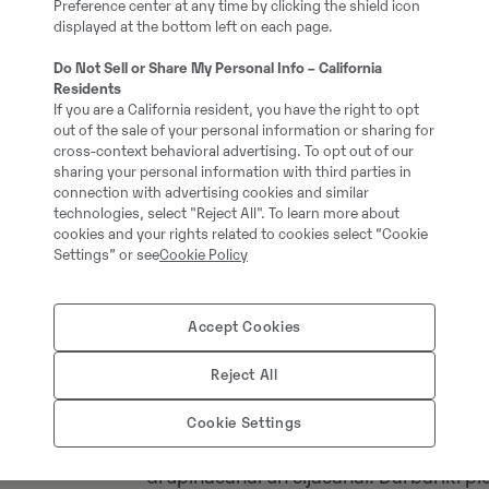
Preference center at any time by clicking the shield icon
displayed at the bottom left on each page.
Do Not Sell or Share My Personal Info – California
Residents
Volvo L180H riteņiekrāvējs viegli tiek 
If you are a California resident, you have the right to opt
nodrošinot izcilu veiktspēju, optimālu re
out of the sale of your personal information or sharing for
cross-context behavioral advertising. To opt out of our
ekonomiju.
sharing your personal information with third parties in
connection with advertising cookies and similar
technologies, select "Reject All". To learn more about
Līdz pat 15% lielāka degvielas efektiv
cookies and your rights related to cookies select “Cookie
Ar Volvo L180H riteņiekrāvēju Jums ir 
Settings” or see
Cookie Policy
degvielas ekonomiju, pateicoties jaud
OptiShift un sausā tipa stāvbremzi.
Accept Cookies
ALLU D-sērijas drupināšanas un sijāš
Reject All
ALLU D-sērijas drupināšanas un sijāšan
Cookie Settings
Tie paredzēti dažādu materiālu (augsne
drupināšanai un sijāšanai. Darbarīki p