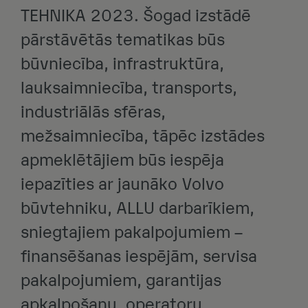
TEHNIKA 2023. Šogad izstādē
pārstāvētās tematikas būs
būvniecība, infrastruktūra,
lauksaimniecība, transports,
industriālās sfēras,
mežsaimniecība, tāpēc izstādes
apmeklētājiem būs iespēja
iepazīties ar jaunāko Volvo
būvtehniku, ALLU darbarīkiem,
sniegtajiem pakalpojumiem –
finansēšanas iespējām, servisa
pakalpojumiem, garantijas
apkalpošanu, operatoru