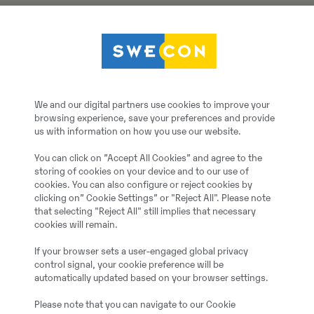
Volvo L180H riteņiekrāvējs ar ALLU 
We and our digital partners use cookies to improve your
browsing experience, save your preferences and provide
us with information on how you use our website.
You can click on ”Accept All Cookies” and agree to the
storing of cookies on your device and to our use of
cookies. You can also configure or reject cookies by
clicking on” Cookie Settings” or "Reject All". Please note
that selecting "Reject All" still implies that necessary
cookies will remain.
If your browser sets a user-engaged global privacy
control signal, your cookie preference will be
automatically updated based on your browser settings.
Please note that you can navigate to our Cookie