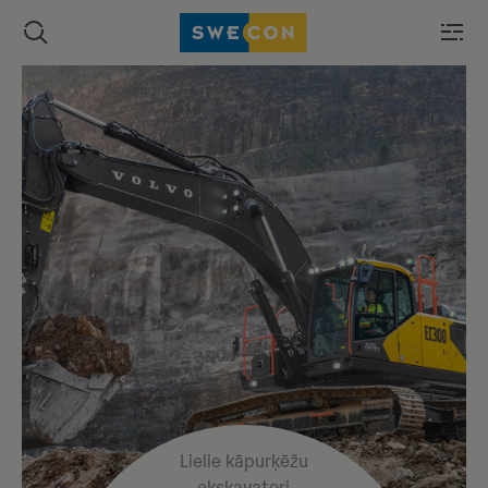
Lielie kāpurķēžu