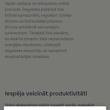
tāpēc rakšana un iekraušana notiek
precīzāk. Degvielas patēriņš tiek
būtiski samazināts, regulējot dzinēja
ātrumu un hidrauliskās plūsmas
ātrumu atbilstoši veicamajam
uzdevumam. Tādējādi tiek panākts,
ka iekārta izmanto tikai nepieciešamo
enerģijas daudzumu, uzlabojot
degvielas ekonomiju un samazinot
ekspluatācijas izmaksas.
Iespēja veicināt produktivitāti
Volvo ekskavators palīdz paveikt vairāk, maksājot