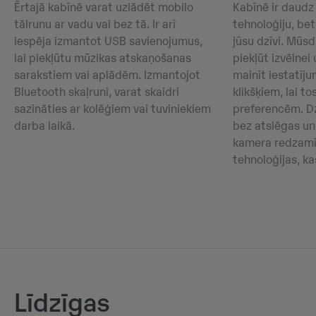
Ērtajā kabīnē varat uzlādēt mobilo
Kabīnē ir daud
tālrunu ar vadu vai bez tā. Ir arī
tehnoloģiju, bet
iespēja izmantot USB savienojumus,
jūsu dzīvi. Mūsd
lai piekļūtu mūzikas atskaņošanas
piekļūt izvēlnei
sarakstiem vai aplādēm. Izmantojot
mainīt iestatīj
Bluetooth skaļruni, varat skaidri
klikšķiem, lai to
sazināties ar kolēģiem vai tuviniekiem
preferencēm. Dz
darba laikā.
bez atslēgas un
kamera redzamīb
tehnoloģijas, k
Līdzīgas