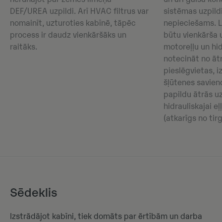
DEF/UREA uzpildi. Arī HVAC filtrus var
sistēmas uzpildi
nomainīt, uzturoties kabīnē, tāpēc
nepieciešams. L
process ir daudz vienkāršāks un
būtu vienkārša 
raitāks.
motoreļļu un hid
notecināt no āt
pieslēgvietas, 
šļūtenes savien
papildu ātrās u
hidrauliskajai eļ
(atkarīgs no tirg
Sēdeklis
Izstrādājot kabīni, tiek domāts par ērtībām un darba