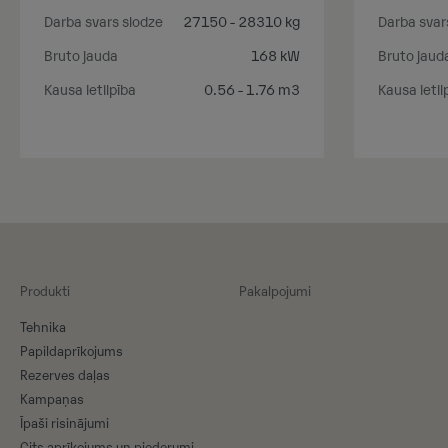
Darba svars slodze
27150 - 28310 kg
Darba svar
Bruto jauda
168 kW
Bruto jaud
Kausa ietilpība
0.56 - 1.76 m3
Kausa ietil
Produkti
Pakalpojumi
Tehnika
Papildaprīkojums
Rezerves daļas
Kampaņas
Īpaši risinājumi
Cits aprīkojums un piederumi