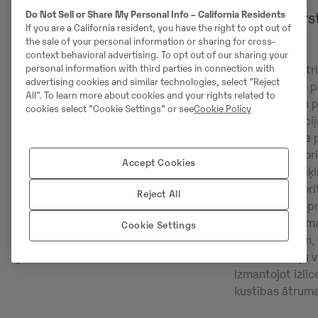
Do Not Sell or Share My Personal Info – California Residents
Volvo Active Control
Izlices/svārs
If you are a California resident, you have the right to opt out of
funkcijas
the sale of your personal information or sharing for cross-
Strādājiet precīzāk un ātrāk nekā
context behavioral advertising. To opt out of our sharing your
personal information with third parties in connection with
jebkad, izmantojot elektrohidraulisko
Uzlabotā elektr
advertising cookies and similar technologies, select "Reject
sistēmu. Inteliģentās sistēmas palīdz
kursorsvira un pi
All". To learn more about cookies and your rights related to
operatoriem strādāt ātrāk un
pārvietošanas p
cookies select “Cookie Settings” or see
Cookie Policy
uzmanīgāk, izmantojot precīzas
zibenīgu reakcij
vadības iespējas un uzlabotu
Izlices/svārsta 
reakcijas laiku. Cikla laiks kravas
palīdz operator
Accept Cookies
automašīnas piekraušanas gadījumā
vienkārši, pieš
ir samazināts vēl vairāk, tāpēc varat
funkcijām priori
Reject All
rakt un iekraut materiālu vēl ātrāk.
citām. Veicot p
Izmantojot Volvo Active Control ātro
strādājot ar sm
Cookie Settings
režīmu, varat paātrināt
instrumentiem, v
greiderēšanas darbus.
ātrumu uz leju v
izmantojot izlic
kustības ātruma