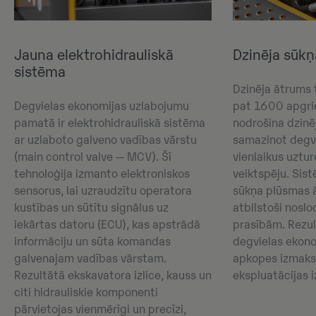
Jauna elektrohidrauliskā
Dzinēja sūkņ
sistēma
Dzinēja ātrums 
Degvielas ekonomijas uzlabojumu
pat 1600 apgri
pamatā ir elektrohidrauliskā sistēma
nodrošina dzinē
ar uzlaboto galveno vadības vārstu
samazinot degvi
(main control valve — MCV). Šī
vienlaikus uztur
tehnoloģija izmanto elektroniskos
veiktspēju. Sis
sensorus, lai uzraudzītu operatora
sūkņa plūsmas 
kustības un sūtītu signālus uz
atbilstoši nosl
iekārtas datoru (ECU), kas apstrādā
prasībām. Rezul
informāciju un sūta komandas
degvielas ekon
galvenajam vadības vārstam.
apkopes izmaks
Rezultātā ekskavatora izlice, kauss un
ekspluatācijas 
citi hidrauliskie komponenti
pārvietojas vienmērīgi un precīzi,