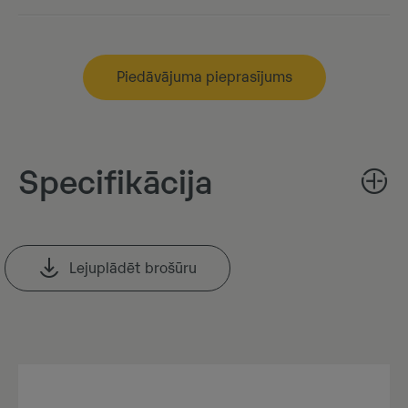
Piedāvājuma pieprasījums
Specifikācija
Lejuplādēt brošūru