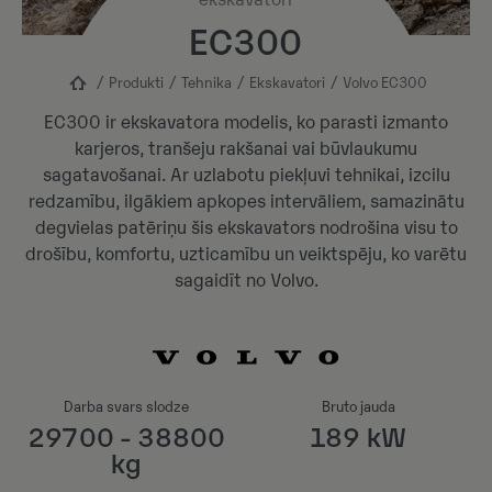
ekskavatori
EC300
Produkti
Tehnika
Ekskavatori
Volvo EC300
EC300 ir ekskavatora modelis, ko parasti izmanto
karjeros, tranšeju rakšanai vai būvlaukumu
sagatavošanai. Ar uzlabotu piekļuvi tehnikai, izcilu
redzamību, ilgākiem apkopes intervāliem, samazinātu
degvielas patēriņu šis ekskavators nodrošina visu to
drošību, komfortu, uzticamību un veiktspēju, ko varētu
sagaidīt no Volvo.
Darba svars slodze
Bruto jauda
29700 - 38800
189 kW
kg