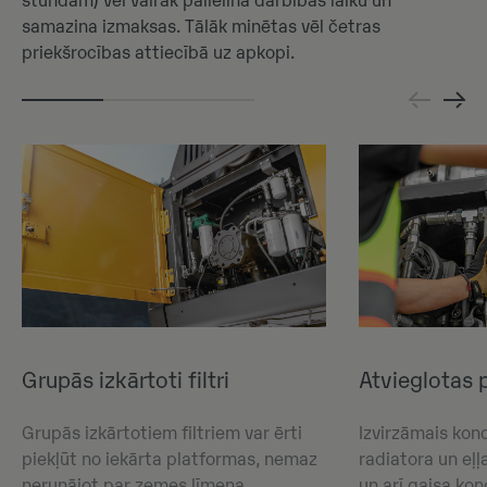
stundām) vēl vairāk palielina darbības laiku un
samazina izmaksas. Tālāk minētas vēl četras
priekšrocības attiecībā uz apkopi.
Grupās izkārtoti filtri
Atvieglotas
Grupās izkārtotiem filtriem var ērti
Izvirzāmais kon
piekļūt no iekārta platformas, nemaz
radiatora un eļļ
nerunājot par zemes līmeņa
un arī gaisa ko