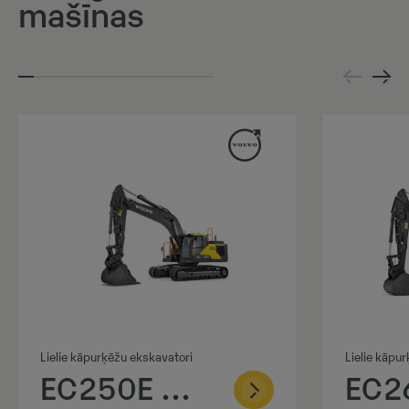
mašīnas
Lielie kāpurķēžu ekskavatori
Lielie kāpu
EC250E Hybrid