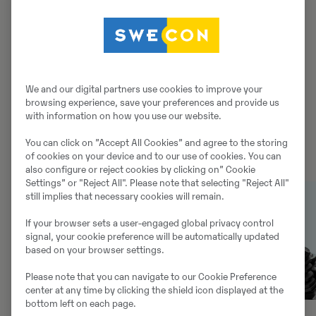
mazāk. Tas ir pavisam vienkāršs vienādojums, kam ir
ievērojami rezultāti gan darbu veikšanas vietā, gan
jūsu bilancē. Uzlabotā tehnoloģija samazina operatora
nogurumu un uzlabo darba efektivitāti, automatizējot
izlices un kausa pārvietošanu, lai būtu iespējama
precīza rakšana ar minimālu ieguldījumu. Rezultāts ir
We and our digital partners use cookies to improve your
browsing experience, save your preferences and provide us
ātrāks, vienmērīgāks un precīzāks darbs ar īsāku cikla
with information on how you use our website.
laiku.
You can click on ”Accept All Cookies” and agree to the storing
of cookies on your device and to our use of cookies. You can
also configure or reject cookies by clicking on” Cookie
Settings” or "Reject All". Please note that selecting "Reject All"
still implies that necessary cookies will remain.
If your browser sets a user-engaged global privacy control
signal, your cookie preference will be automatically updated
based on your browser settings.
Please note that you can navigate to our Cookie Preference
center at any time by clicking the shield icon displayed at the
bottom left on each page.